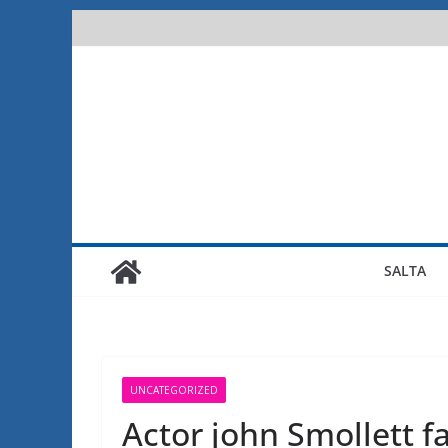
Saltar
al
contenido
SALTA
UNCATEGORIZED
Actor john Smollett f