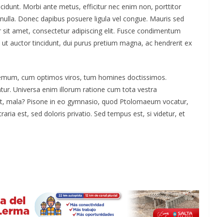
ncidunt. Morbi ante metus, efficitur nec enim non, porttitor
t nulla. Donec dapibus posuere ligula vel congue. Mauris sed
 sit amet, consectetur adipiscing elit. Fusce condimentum
 ut auctor tincidunt, dui purus pretium magna, ac hendrerit ex
odemum, cum optimos viros, tum homines doctissimos.
tur. Universa enim illorum ratione cum tota vestra
quit, mala? Pisone in eo gymnasio, quod Ptolomaeum vocatur,
ia est, sed doloris privatio. Sed tempus est, si videtur, et