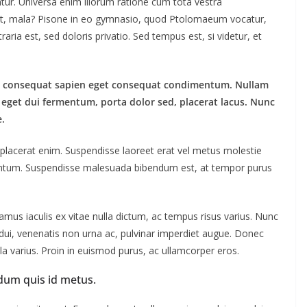
tur. Universa enim illorum ratione cum tota vestra
quit, mala? Pisone in eo gymnasio, quod Ptolomaeum vocatur,
ia est, sed doloris privatio. Sed tempus est, si videtur, et
lus consequat sapien eget consequat condimentum. Nullam
eget dui fermentum, porta dolor sed, placerat lacus. Nunc
e.
is placerat enim. Suspendisse laoreet erat vel metus molestie
mentum. Suspendisse malesuada bibendum est, at tempor purus
us iaculis ex vitae nulla dictum, ac tempus risus varius. Nunc
s dui, venenatis non urna ac, pulvinar imperdiet augue. Donec
a varius. Proin in euismod purus, ac ullamcorper eros.
dum quis id metus.