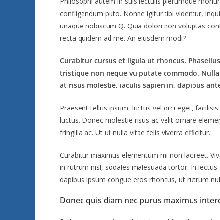
Philosophi autem in suis lectulis plerumque moriun
confligendum puto. Nonne igitur tibi videntur, in
unaque nobiscum Q. Quia dolori non voluptas contrar
recta quidem ad me. An eiusdem modi?
Curabitur cursus et ligula ut rhoncus. Phasel
tristique non neque vulputate commodo. Nulla 
at risus molestie, iaculis sapien in, dapibus ant
Praesent tellus ipsum, luctus vel orci eget, facilis
luctus. Donec molestie risus ac velit ornare ele
fringilla ac. Ut ut nulla vitae felis viverra efficitur.
Curabitur maximus elementum mi non laoreet. Vivam
in rutrum nisl, sodales malesuada tortor. In lectu
dapibus ipsum congue eros rhoncus, ut rutrum null
Donec quis diam nec purus maximus inter