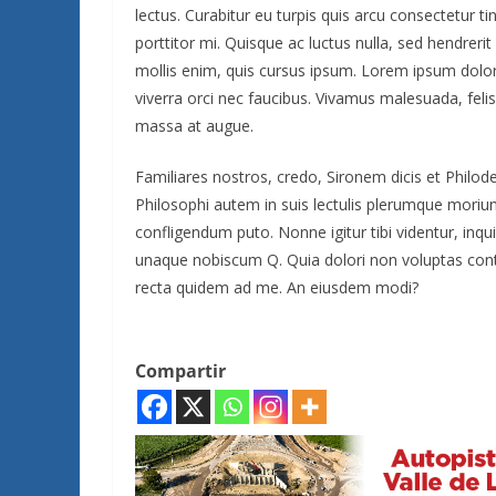
lectus. Curabitur eu turpis quis arcu consectetur ti
porttitor mi. Quisque ac luctus nulla, sed hendreri
mollis enim, quis cursus ipsum. Lorem ipsum dolor
viverra orci nec faucibus. Vivamus malesuada, felis
massa at augue.
Familiares nostros, credo, Sironem dicis et Phil
Philosophi autem in suis lectulis plerumque moriun
confligendum puto. Nonne igitur tibi videntur, in
unaque nobiscum Q. Quia dolori non voluptas contrar
recta quidem ad me. An eiusdem modi?
Compartir