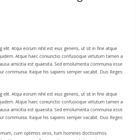
lit. Atqui eorum nihil est eius generis, ut sit in fine atque
 quidem. Atque haec coniunctio confusioque virtutum tamen a
is causa amicitia est quaesita. Sed emolumenta communia esse
tur communia. Itaque his sapiens semper vacabit. Duo Reges:
lit. Atqui eorum nihil est eius generis, ut sit in fine atque
 quidem. Atque haec coniunctio confusioque virtutum tamen a
is causa amicitia est quaesita. Sed emolumenta communia esse
tur communia. Itaque his sapiens semper vacabit. Duo Reges:
odemum, cum optimos viros, tum homines doctissimos.