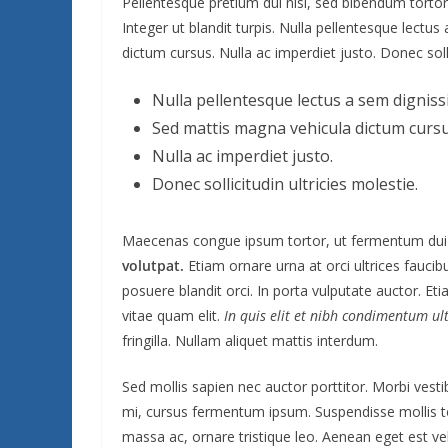
Pellentesque pretium dui nisl, sed bibendum tortor 
Integer ut blandit turpis. Nulla pellentesque lectu
dictum cursus. Nulla ac imperdiet justo. Donec solli
Nulla pellentesque lectus a sem dignissi
Sed mattis magna vehicula dictum cursu
Nulla ac imperdiet justo.
Donec sollicitudin ultricies molestie.
Maecenas congue ipsum tortor, ut fermentum dui 
volutpat.
Etiam ornare urna at orci ultrices faucib
posuere blandit orci. In porta vulputate auctor. Etia
vitae quam elit.
In quis elit et nibh condimentum ultr
fringilla. Nullam aliquet mattis interdum.
Sed mollis sapien nec auctor porttitor. Morbi vest
mi, cursus fermentum ipsum. Suspendisse mollis tor
massa ac, ornare tristique leo. Aenean eget est veli