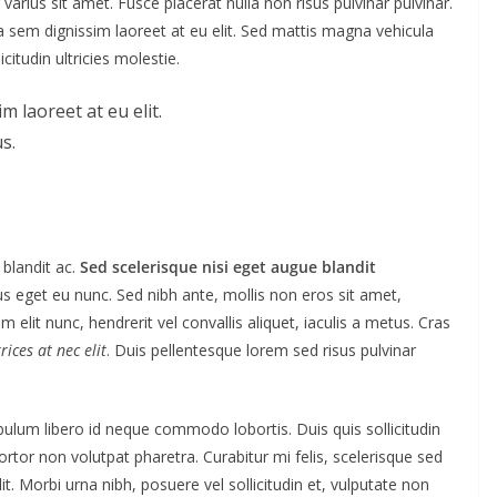
varius sit amet. Fusce placerat nulla non risus pulvinar pulvinar.
s a sem dignissim laoreet at eu elit. Sed mattis magna vehicula
citudin ultricies molestie.
m laoreet at eu elit.
s.
blandit ac.
Sed scelerisque nisi eget augue blandit
us eget eu nunc. Sed nibh ante, mollis non eros sit amet,
m elit nunc, hendrerit vel convallis aliquet, iaculis a metus. Cras
ices at nec elit
. Duis pellentesque lorem sed risus pulvinar
ibulum libero id neque commodo lobortis. Duis quis sollicitudin
tor non volutpat pharetra. Curabitur mi felis, scelerisque sed
t. Morbi urna nibh, posuere vel sollicitudin et, vulputate non