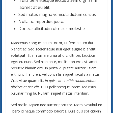
Nulla pellentesque lectus a sem dignissim
laoreet at eu elit.
Sed mattis magna vehicula dictum cursus.
Nulla ac imperdiet justo.
Donec sollicitudin ultricies molestie.
Maecenas congue ipsum tortor, ut fermentum dui
blandit ac.
Sed scelerisque nisi eget augue blandit
volutpat.
Etiam ornare urna at orci ultrices faucibus
eget eu nunc. Sed nibh ante, mollis non eros sit amet,
posuere blandit orci. In porta vulputate auctor. Etiam
elit nunc, hendrerit vel convallis aliquet, iaculis a metus.
Cras vitae quam elit.
In quis elit et nibh condimentum
ultrices at nec elit
. Duis pellentesque lorem sed risus
pulvinar fringilla. Nullam aliquet mattis interdum.
Sed mollis sapien nec auctor porttitor. Morbi vestibulum
libero id neque commodo lobortis. Duis quis sollicitudin