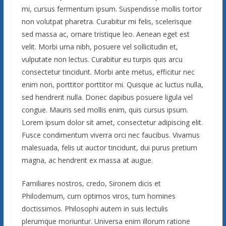
mi, cursus fermentum ipsum. Suspendisse mollis tortor
non volutpat pharetra. Curabitur mi felis, scelerisque
sed massa ac, ornare tristique leo. Aenean eget est
velit. Morbi urna nibh, posuere vel sollicitudin et,
vulputate non lectus. Curabitur eu turpis quis arcu
consectetur tincidunt. Morbi ante metus, efficitur nec
enim non, porttitor porttitor mi. Quisque ac luctus nulla,
sed hendrerit nulla. Donec dapibus posuere ligula vel
congue. Mauris sed mollis enim, quis cursus ipsum.
Lorem ipsum dolor sit amet, consectetur adipiscing elit.
Fusce condimentum viverra orci nec faucibus. Vivamus
malesuada, felis ut auctor tincidunt, dui purus pretium
magna, ac hendrerit ex massa at augue.
Familiares nostros, credo, Sironem dicis et
Philodemum, cum optimos viros, tum homines
doctissimos. Philosophi autem in suis lectulis
plerumque moriuntur. Universa enim illorum ratione