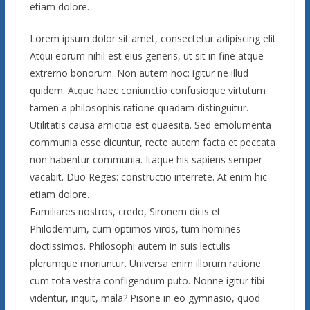
etiam dolore.
Lorem ipsum dolor sit amet, consectetur adipiscing elit.
Atqui eorum nihil est eius generis, ut sit in fine atque
extrerno bonorum. Non autem hoc: igitur ne illud
quidem. Atque haec coniunctio confusioque virtutum
tamen a philosophis ratione quadam distinguitur.
Utilitatis causa amicitia est quaesita. Sed emolumenta
communia esse dicuntur, recte autem facta et peccata
non habentur communia. Itaque his sapiens semper
vacabit. Duo Reges: constructio interrete. At enim hic
etiam dolore.
Familiares nostros, credo, Sironem dicis et
Philodemum, cum optimos viros, tum homines
doctissimos. Philosophi autem in suis lectulis
plerumque moriuntur. Universa enim illorum ratione
cum tota vestra confligendum puto. Nonne igitur tibi
videntur, inquit, mala? Pisone in eo gymnasio, quod